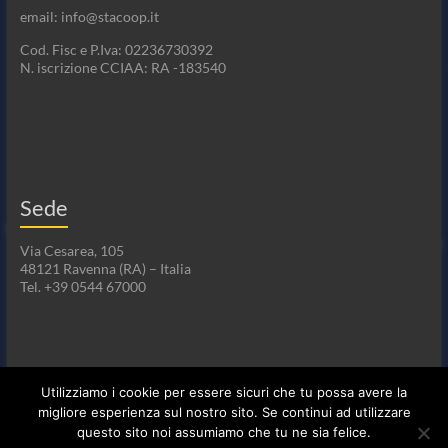
email: info@stacoop.it
Cod. Fisc e P.Iva: 02236730392
N. iscrizione CCIAA: RA -183540
Sede
Via Cesarea, 105
48121 Ravenna (RA) – Italia
Tel. +39 0544 67000
Utilizziamo i cookie per essere sicuri che tu possa avere la
migliore esperienza sul nostro sito. Se continui ad utilizzare
questo sito noi assumiamo che tu ne sia felice.
Copyright © 2026
Sta
. Tutti i diritti riservati. Tema
Spacious
di ThemeGrill.